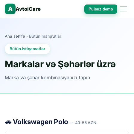
A
AvtoiCare
Pulsuz demo
Ana səhifə
› Bütün marşrutlar
Bütün istiqamətlər
Markalar və Şəhərlər üzrə
Marka və şəhər kombinasiyanızı tapın
🚗 Volkswagen Polo
— 40-55 AZN