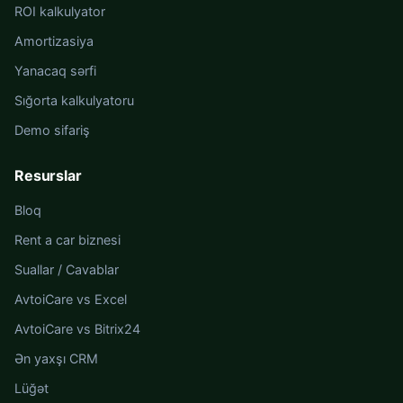
ROI kalkulyator
Amortizasiya
Yanacaq sərfi
Sığorta kalkulyatoru
Demo sifariş
Resurslar
Bloq
Rent a car biznesi
Suallar / Cavablar
AvtoiCare vs Excel
AvtoiCare vs Bitrix24
Ən yaxşı CRM
Lüğət