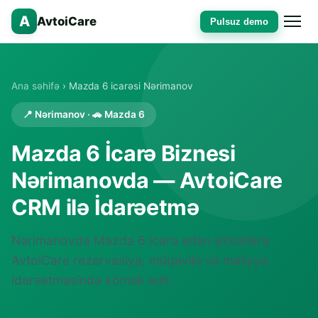
A
AvtoiCare
Pulsuz demo
Ana səhifə
› Mazda 6 icarəsi Nərimanov
📍 Nərimanov · 🚗 Mazda 6
Mazda 6 İcarə Biznesi
Nərimanovda — AvtoiCare
CRM ilə İdarəetmə
Nərimanovda Mazda 6 icarə edən şirkətlərə
AvtoiCare rezervasiya, müqavilə və maliyyə
idarəetməsində kömək edir.