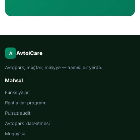
AvtoiCare
A
Avtopark, müştəri, maliyyə — hamısı bir yerdə.
Məhsul
Funksiyalar
Rent a car proqramı
Pulsuz audit
Avtopark idarəetməsi
Müqayisə