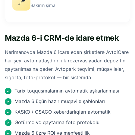
📍
Bakının şimalı
Mazda 6-i CRM-də idarə etmək
Nərimanovda Mazda 6 icarə edən şirkətlərə AvtoiCare
hər şeyi avtomatlaşdırır: ilk rezervasiyadan depozitin
qaytarılmasına qədər. Avtopark təqvimi, müqavilələr,
sığorta, foto-protokol — bir sistemdə.
Tarix toqquşmalarının avtomatik aşkarlanması
✓
Mazda 6 üçün hazır müqavilə şablonları
✓
KASKO / OSAGO xəbərdarlıqları avtomatik
✓
Götürmə və qaytarma foto protokolu
✓
Mazda 6 üzrə ROI və mənfəətlilik
✓