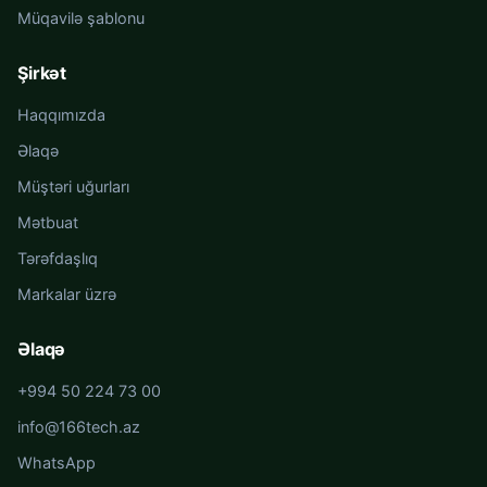
Müqavilə şablonu
Şirkət
Haqqımızda
Əlaqə
Müştəri uğurları
Mətbuat
Tərəfdaşlıq
Markalar üzrə
Əlaqə
+994 50 224 73 00
info@166tech.az
WhatsApp