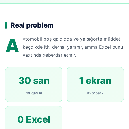
Real problem
A
vtomobil boş qaldıqda və ya sığorta müddəti
keçdikdə itki dərhal yaranır, amma Excel bunu
vaxtında xəbərdar etmir.
30 san
1 ekran
müqavilə
avtopark
0 Excel