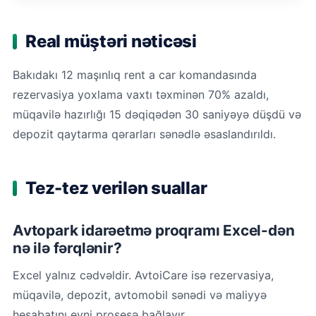
Real müştəri nəticəsi
Bakıdakı 12 maşınlıq rent a car komandasında
rezervasiya yoxlama vaxtı təxminən 70% azaldı,
müqavilə hazırlığı 15 dəqiqədən 30 saniyəyə düşdü və
depozit qaytarma qərarları sənədlə əsaslandırıldı.
Tez-tez verilən suallar
Avtopark idarəetmə proqramı Excel-dən
nə ilə fərqlənir?
Excel yalnız cədvəldir. AvtoiCare isə rezervasiya,
müqavilə, depozit, avtomobil sənədi və maliyyə
hesabatını eyni prosesə bağlayır.