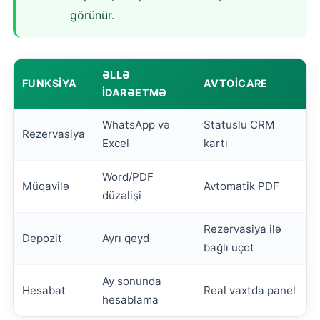
görünür.
ƏLLƏ
FUNKSIYA
AVTOICARE
IDARƏETMƏ
WhatsApp və
Statuslu CRM
Rezervasiya
Excel
kartı
Word/PDF
Müqavilə
Avtomatik PDF
düzəlişi
Rezervasiya ilə
Depozit
Ayrı qeyd
bağlı uçot
Ay sonunda
Hesabat
Real vaxtda panel
hesablama