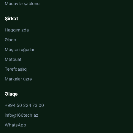
Müqavilə şablonu
Şirkət
Haqqımızda
Əlaqə
Müştəri uğurları
Mətbuat
Tərəfdaşlıq
Markalar üzrə
Əlaqə
+994 50 224 73 00
info@166tech.az
WhatsApp