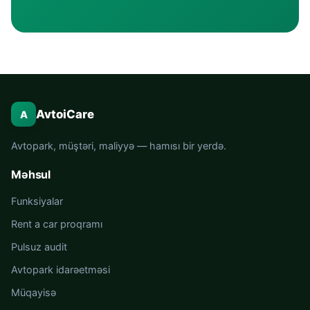
AvtoiCare
A
Avtopark, müştəri, maliyyə — hamısı bir yerdə.
Məhsul
Funksiyalar
Rent a car proqramı
Pulsuz audit
Avtopark idarəetməsi
Müqayisə