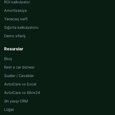
ROI kalkulyator
Amortizasiya
Yanacaq sərfi
Sığorta kalkulyatoru
Demo sifariş
Resurslar
Bloq
Rent a car biznesi
Suallar / Cavablar
AvtoiCare vs Excel
AvtoiCare vs Bitrix24
Ən yaxşı CRM
Lüğət