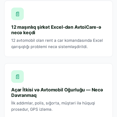
📄
12 maşınlıq şirkət Excel-dən AvtoiCare-ə
necə keçdi
12 avtomobil olan rent a car komandasında Excel
qarışıqlığı problemi necə sistemləşdirildi.
📄
Açar İtkisi və Avtomobil Oğurluğu — Necə
Davranmaq
İlk addımlar, polis, sığorta, müştəri ilə hüquqi
prosedur, GPS izləmə.