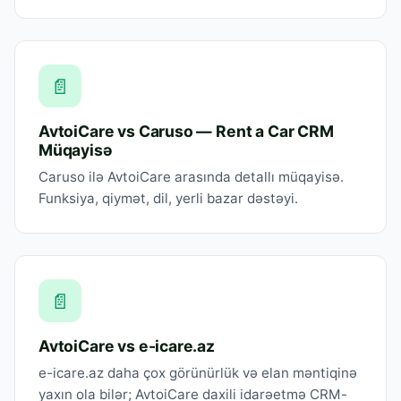
📄
AvtoiCare vs Caruso — Rent a Car CRM
Müqayisə
Caruso ilə AvtoiCare arasında detallı müqayisə.
Funksiya, qiymət, dil, yerli bazar dəstəyi.
📄
AvtoiCare vs e-icare.az
e-icare.az daha çox görünürlük və elan məntiqinə
yaxın ola bilər; AvtoiCare daxili idarəetmə CRM-