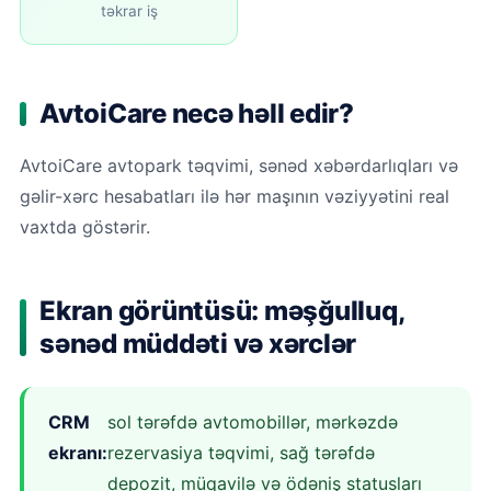
təkrar iş
AvtoiCare necə həll edir?
AvtoiCare avtopark təqvimi, sənəd xəbərdarlıqları və
gəlir-xərc hesabatları ilə hər maşının vəziyyətini real
vaxtda göstərir.
Ekran görüntüsü: məşğulluq,
sənəd müddəti və xərclər
CRM
sol tərəfdə avtomobillər, mərkəzdə
ekranı:
rezervasiya təqvimi, sağ tərəfdə
depozit, müqavilə və ödəniş statusları