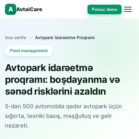
A
AvtoiCare
Pulsuz demo
Ana səhifə
›
Avtopark İdarəetmə Proqramı
Fleet management
Avtopark idarəetmə
proqramı: boşdayanma və
sənəd risklərini azaldın
5-dən 500 avtomobilə qədər avtopark üçün
sığorta, texniki baxış, məşğulluq və gəlir
nəzarəti.