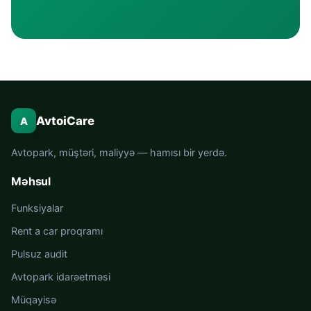
AvtoiCare
A
Avtopark, müştəri, maliyyə — hamısı bir yerdə.
Məhsul
Funksiyalar
Rent a car proqramı
Pulsuz audit
Avtopark idarəetməsi
Müqayisə