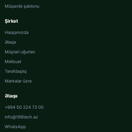
Müqavilə şablonu
Şirkət
Haqqımızda
Əlaqə
Müştəri uğurları
Mətbuat
Tərəfdaşlıq
Markalar üzrə
Əlaqə
+994 50 224 73 00
info@166tech.az
WhatsApp