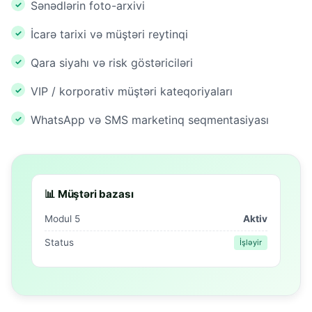
Sənədlərin foto-arxivi
İcarə tarixi və müştəri reytinqi
Qara siyahı və risk göstəriciləri
VIP / korporativ müştəri kateqoriyaları
WhatsApp və SMS marketinq seqmentasiyası
📊 Müştəri bazası
Modul 5
Aktiv
Status
İşləyir