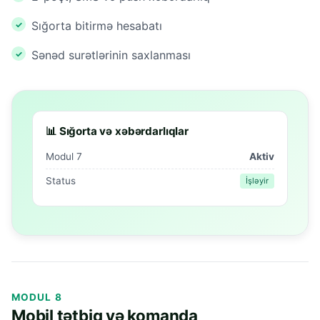
Sığorta bitirmə hesabatı
Sənəd surətlərinin saxlanması
📊 Sığorta və xəbərdarlıqlar
Modul 7
Aktiv
Status
İşləyir
MODUL 8
Mobil tətbiq və komanda