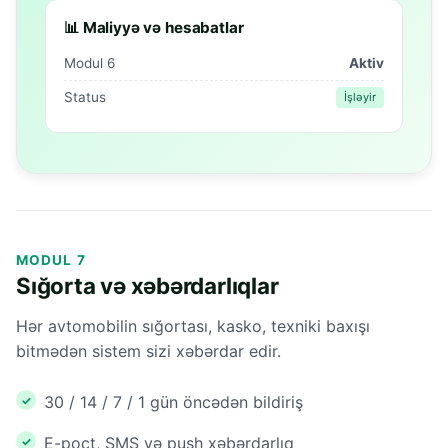
📊 Maliyyə və hesabatlar
Modul 6
Aktiv
Status
İşləyir
MODUL 7
Sığorta və xəbərdarlıqlar
Hər avtomobilin sığortası, kasko, texniki baxışı
bitmədən sistem sizi xəbərdar edir.
30 / 14 / 7 / 1 gün öncədən bildiriş
E-poçt, SMS və push xəbərdarlıq