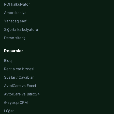
ROI kalkulyator
Amortizasiya
Yanacaq sərfi
Sığorta kalkulyatoru
Demo sifariş
Resurslar
Bloq
Rent a car biznesi
Suallar / Cavablar
AvtoiCare vs Excel
AvtoiCare vs Bitrix24
Ən yaxşı CRM
Lüğət