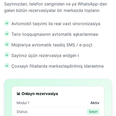
Saytınızdan, telefon zəngindən və ya WhatsApp-dan
gələn bütün rezervasiyalar bir mərkəzdə toplanır.
Avtomobil təqvimi ilə real vaxt sinxronizasiya
Tarix toqquşmasının avtomatik aşkarlanması
Müştəriyə avtomatik təsdiq SMS / e-poçt
Saytınız üçün rezervasiya widget-i
Çoxsaylı filiallarda mərkəzləşdirilmiş idarəetmə
📊 Onlayn rezervasiya
Modul 1
Aktiv
Status
İşləyir