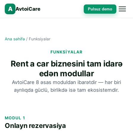
A
AvtoiCare
Pulsuz demo
Ana səhifə
/
Funksiyalar
FUNKSIYALAR
Rent a car biznesini tam idarə
edən modullar
AvtoiCare 8 əsas moduldan ibarətdir — hər biri
ayrılıqda güclü, birlikdə isə tam ekosistemdir.
MODUL 1
Onlayn rezervasiya