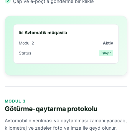
Çap və e-poçtla göndərmə bir kliklə
📊 Avtomatik müqavilə
Modul 2
Aktiv
Status
İşləyir
MODUL 3
Götürmə-qaytarma protokolu
Avtomobilin verilməsi və qaytarılması zamanı yanacaq,
kilometraj və zədələr foto və imza ilə qeyd olunur.