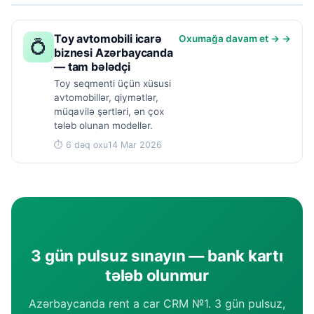
Toy avtomobili icarə
Oxumağa davam et → →
💍
biznesi Azərbaycanda
— tam bələdçi
Toy seqmenti üçün xüsusi
avtomobillər, qiymətlər,
müqavilə şərtləri, ən çox
tələb olunan modellər.
⏱ 6 dəq oxu
14 Mar 2026
3 gün pulsuz sınayın — bank kartı
tələb olunmur
Azərbaycanda rent a car CRM №1. 3 gün pulsuz,