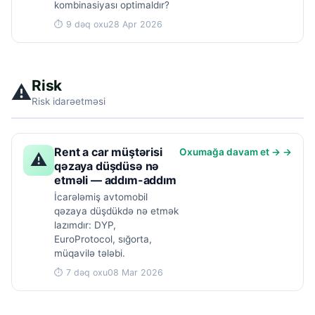
kombinasiyası optimaldır?
⏱ 9 dəq oxu
28 Apr 2026
Risk
⚠️
Risk idarəetməsi
Rent a car müştərisi
Oxumağa davam et → →
⚠
qəzaya düşdüsə nə
etməli — addım-addım
İcarələmiş avtomobil
qəzaya düşdükdə nə etmək
lazımdır: DYP,
EuroProtocol, sığorta,
müqavilə tələbi.
⏱ 7 dəq oxu
08 Mar 2026