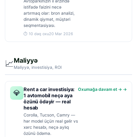
Avtoparkınızın il ərzində
istifadə faizini necə
artırmaq olar: bron analizi,
dinamik qiymət, müştəri
seqmentasiyası.
⏱ 10 dəq oxu
20 Mar 2026
Maliyyə
📈
Maliyyə, investisiya, ROI
Rent a car investisiya:
Oxumağa davam et → →
💎
1 avtomobil neçə aya
özünü ödəyir — real
hesab
Corolla, Tucson, Camry —
hər model üçün real gəlir vs
xərc hesabı, neçə aylıq
özünü ödəmə.