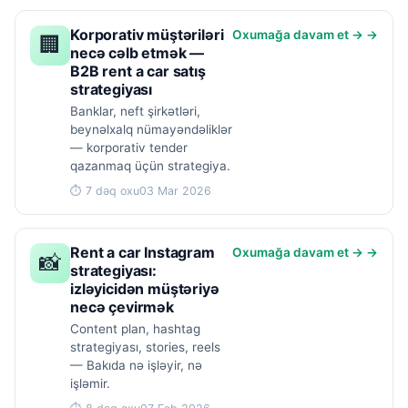
Korporativ müştəriləri
Oxumağa davam et → →
🏢
necə cəlb etmək —
B2B rent a car satış
strategiyası
Banklar, neft şirkətləri,
beynəlxalq nümayəndəliklər
— korporativ tender
qazanmaq üçün strategiya.
⏱ 7 dəq oxu
03 Mar 2026
Rent a car Instagram
Oxumağa davam et → →
📸
strategiyası:
izləyicidən müştəriyə
necə çevirmək
Content plan, hashtag
strategiyası, stories, reels
— Bakıda nə işləyir, nə
işləmir.