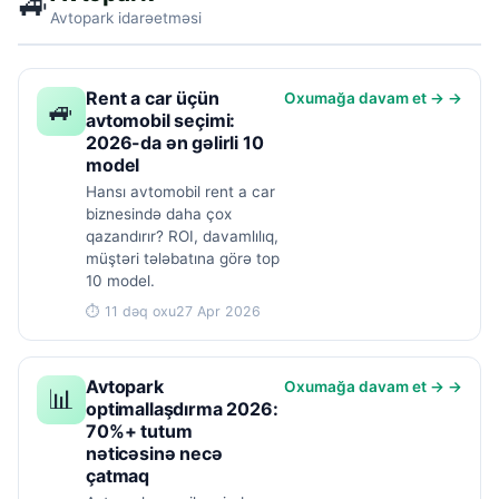
🚙
Avtopark idarəetməsi
Rent a car üçün
Oxumağa davam et → →
🚙
avtomobil seçimi:
2026-da ən gəlirli 10
model
Hansı avtomobil rent a car
biznesində daha çox
qazandırır? ROI, davamlılıq,
müştəri tələbatına görə top
10 model.
⏱ 11 dəq oxu
27 Apr 2026
Avtopark
Oxumağa davam et → →
📊
optimallaşdırma 2026:
70%+ tutum
nəticəsinə necə
çatmaq