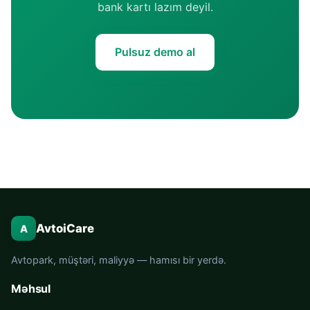
bank kartı lazım deyil.
Pulsuz demo al
AvtoiCare
A
Avtopark, müştəri, maliyyə — hamısı bir yerdə.
Məhsul