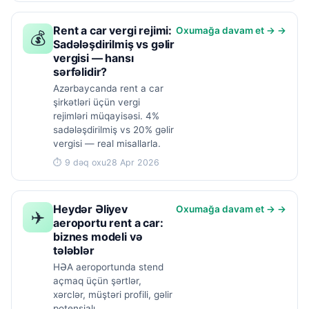
Rent a car vergi rejimi:
Oxumağa davam et → →
💰
Sadələşdirilmiş vs gəlir
vergisi — hansı
sərfəlidir?
Azərbaycanda rent a car
şirkətləri üçün vergi
rejimləri müqayisəsi. 4%
sadələşdirilmiş vs 20% gəlir
vergisi — real misallarla.
⏱ 9 dəq oxu
28 Apr 2026
Heydər Əliyev
Oxumağa davam et → →
✈️
aeroportu rent a car:
biznes modeli və
tələblər
HƏA aeroportunda stend
açmaq üçün şərtlər,
xərclər, müştəri profili, gəlir
potensialı.