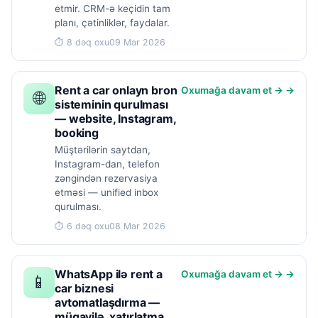
etmir. CRM-ə keçidin tam
planı, çətinliklər, faydalar.
⏱ 8 dəq oxu
09 Mar 2026
Rent a car onlayn bron
Oxumağa davam et → →
🌐
sisteminin qurulması
— website, Instagram,
booking
Müştərilərin saytdan,
Instagram-dan, telefon
zəngindən rezervasiya
etməsi — unified inbox
qurulması.
⏱ 6 dəq oxu
08 Mar 2026
WhatsApp ilə rent a
Oxumağa davam et → →
📱
car biznesi
avtomatlaşdırma —
müqavilə, xatırlatma