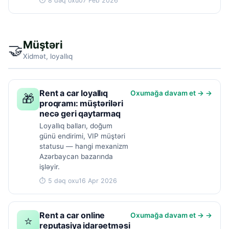
⏱ 8 dəq oxu
07 Feb 2026
Müştəri
🤝
Xidmət, loyallıq
Rent a car loyallıq
Oxumağa davam et → →
🎁
proqramı: müştəriləri
necə geri qaytarmaq
Loyallıq balları, doğum
günü endirimi, VIP müştəri
statusu — hangi mexanizm
Azərbaycan bazarında
işləyir.
⏱ 5 dəq oxu
16 Apr 2026
Rent a car online
Oxumağa davam et → →
⭐
reputasiya idarəetməsi