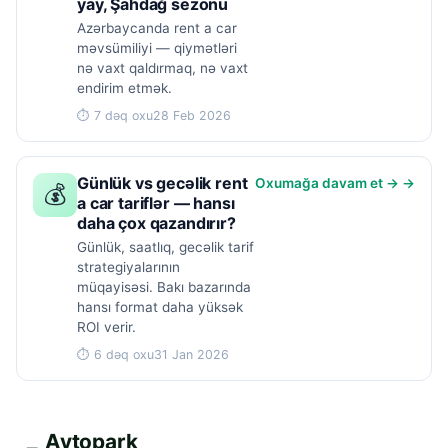
yay, Şahdağ sezonu
Azərbaycanda rent a car
məvsümiliyi — qiymətləri
nə vaxt qaldırmaq, nə vaxt
endirim etmək.
⏱ 7 dəq oxu
28 Feb 2026
Günlük vs gecəlik rent
Oxumağa davam et → →
💰
a car tariflər — hansı
daha çox qazandırır?
Günlük, saatlıq, gecəlik tarif
strategiyalarının
müqayisəsi. Bakı bazarında
hansı format daha yüksək
ROI verir.
⏱ 6 dəq oxu
31 Jan 2026
Avtopark