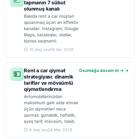
tapmanın 7 sübut
olunmuş kanalı
Bakıda rent a car müştəri
qazanmaq üçün ən effektiv
kanallar: Instagram, Google
Maps, kataloqlar, otellər,
biznes seqmenti.
⏱ 10 dəq oxu
08 Apr 2026
Rent a car qiymət
Oxumağa davam et → →
💵
strategiyası: dinamik
tariflər və mövsümlü
qiymətləndirmə
Avtomobillərinizdən
maksimum gəlir əldə etmək
üçün qiymətləri necə
qurmalı: gündəlik, həftəlik,
aylıq tarif, mövsüm, tələb.
⏱ 8 dəq oxu
24 Mar 2026