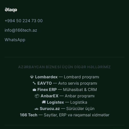
Əlaqə
+994 50 224 73 00
info@166tech.az
WhatsApp
AZƏRBAYCAN BIZNESI ÜÇÜN DIGƏR HƏLLƏRIMIZ
💎
Lombardex
— Lombard proqramı
🔧
EAVTO
— Avto servis proqramı
💼
Finex ERP
— Mühasibat & CRM
📦
AnbarEX
— Anbar proqramı
🚚
Logistex
— Logistika
🚗
Surucu.az
— Sürücülər üçün
166 Tech
— Saytlar, ERP və rəqəmsal xidmətlər