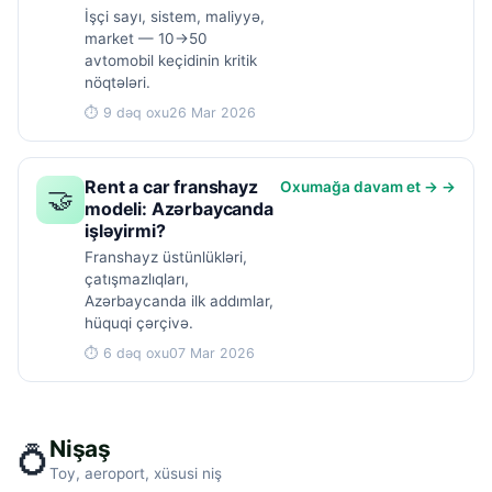
İşçi sayı, sistem, maliyyə,
market — 10→50
avtomobil keçidinin kritik
nöqtələri.
⏱ 9 dəq oxu
26 Mar 2026
Rent a car franshayz
Oxumağa davam et → →
🤝
modeli: Azərbaycanda
işləyirmi?
Franshayz üstünlükləri,
çatışmazlıqları,
Azərbaycanda ilk addımlar,
hüquqi çərçivə.
⏱ 6 dəq oxu
07 Mar 2026
Nişaş
💍
Toy, aeroport, xüsusi niş