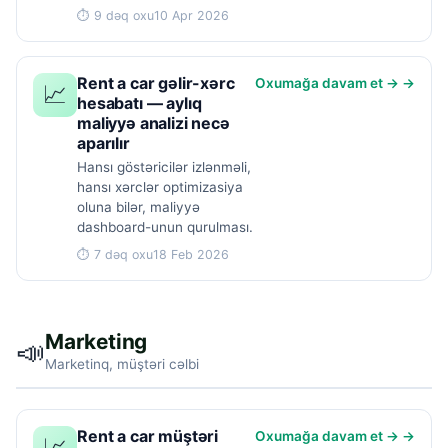
⏱ 9 dəq oxu
10 Apr 2026
Rent a car gəlir-xərc
Oxumağa davam et → →
📈
hesabatı — aylıq
maliyyə analizi necə
aparılır
Hansı göstəricilər izlənməli,
hansı xərclər optimizasiya
oluna bilər, maliyyə
dashboard-unun qurulması.
⏱ 7 dəq oxu
18 Feb 2026
Marketing
📣
Marketinq, müştəri cəlbi
Rent a car müştəri
Oxumağa davam et → →
📈