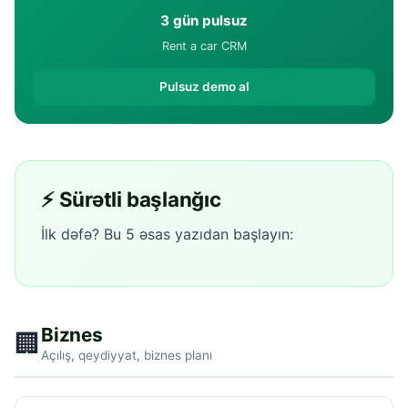
3 gün pulsuz
Rent a car CRM
Pulsuz demo al
⚡ Sürətli başlanğıc
İlk dəfə? Bu 5 əsas yazıdan başlayın:
Biznes
🏢
Açılış, qeydiyyat, biznes planı