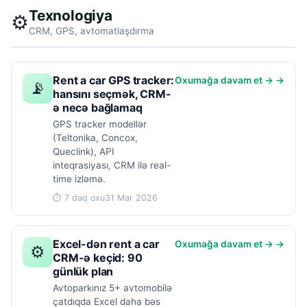
Texnologiya
⚙️
CRM, GPS, avtomatlaşdırma
Rent a car GPS tracker:
Oxumağa davam et → →
📡
hansını seçmək, CRM-
ə necə bağlamaq
GPS tracker modellər
(Teltonika, Concox,
Queclink), API
inteqrasiyası, CRM ilə real-
time izləmə.
⏱ 7 dəq oxu
31 Mar 2026
Excel-dən rent a car
Oxumağa davam et → →
⚙
CRM-ə keçid: 90
günlük plan
Avtoparkınız 5+ avtomobilə
çatdıqda Excel daha bəs