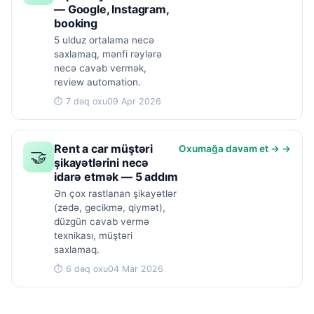
— Google, Instagram,
booking
5 ulduz ortalama necə
saxlamaq, mənfi rəylərə
necə cavab vermək,
review automation.
⏱ 7 dəq oxu
09 Apr 2026
Rent a car müştəri
Oxumağa davam et → →
🤝
şikayətlərini necə
idarə etmək — 5 addım
Ən çox rastlanan şikayətlər
(zədə, gecikmə, qiymət),
düzgün cavab vermə
texnikası, müştəri
saxlamaq.
⏱ 6 dəq oxu
04 Mar 2026