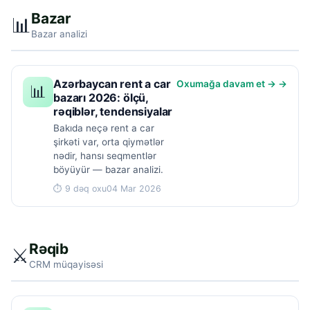
Bazar
📊
Bazar analizi
Azərbaycan rent a car
Oxumağa davam et → →
📊
bazarı 2026: ölçü,
rəqiblər, tendensiyalar
Bakıda neçə rent a car
şirkəti var, orta qiymətlər
nədir, hansı seqmentlər
böyüyür — bazar analizi.
⏱ 9 dəq oxu
04 Mar 2026
Rəqib
⚔️
CRM müqayisəsi