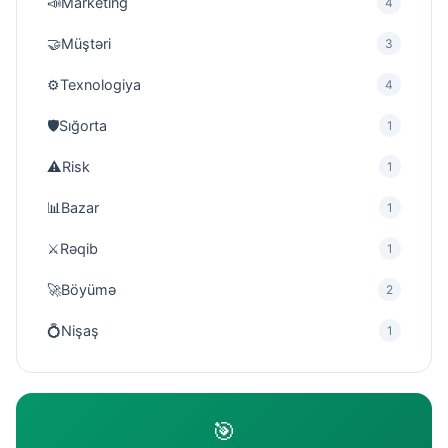
📣
Marketing
4
🤝
Müştəri
3
⚙️
Texnologiya
4
🛡
Sığorta
1
⚠️
Risk
1
📊
Bazar
1
⚔️
Rəqib
1
🚀
Böyümə
2
💍
Nişaş
1
🎯