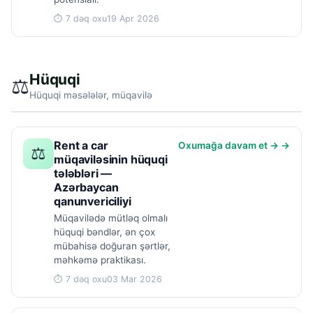
⏱ 7 dəq oxu
19 Apr 2026
Hüquqi
⚖️
Hüquqi məsələlər, müqavilə
Rent a car
Oxumağa davam et → →
⚖️
müqaviləsinin hüquqi
tələbləri —
Azərbaycan
qanunvericiliyi
Müqavilədə mütləq olmalı
hüquqi bəndlər, ən çox
mübahisə doğuran şərtlər,
məhkəmə praktikası.
⏱ 7 dəq oxu
03 Mar 2026