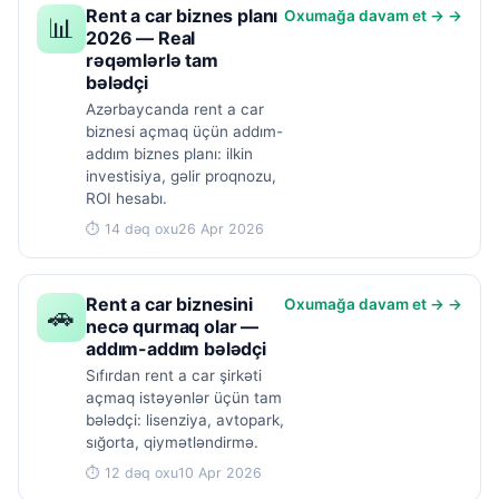
Rent a car biznes planı
Oxumağa davam et → →
📊
2026 — Real
rəqəmlərlə tam
bələdçi
Azərbaycanda rent a car
biznesi açmaq üçün addım-
addım biznes planı: ilkin
investisiya, gəlir proqnozu,
ROI hesabı.
⏱ 14 dəq oxu
26 Apr 2026
Rent a car biznesini
Oxumağa davam et → →
🚗
necə qurmaq olar —
addım-addım bələdçi
Sıfırdan rent a car şirkəti
açmaq istəyənlər üçün tam
bələdçi: lisenziya, avtopark,
sığorta, qiymətləndirmə.
⏱ 12 dəq oxu
10 Apr 2026