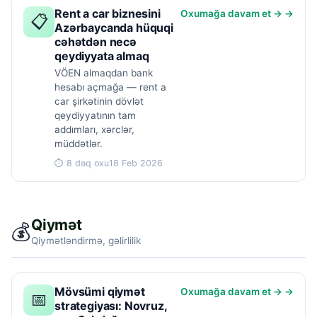
Rent a car biznesini
Oxumağa davam et → →
📋
Azərbaycanda hüquqi
cəhətdən necə
qeydiyyata almaq
VÖEN almaqdan bank
hesabı açmağa — rent a
car şirkətinin dövlət
qeydiyyatının tam
addımları, xərclər,
müddətlər.
⏱ 8 dəq oxu
18 Feb 2026
Qiymət
💰
Qiymətləndirmə, gəlirlilik
Mövsümi qiymət
Oxumağa davam et → →
📅
strategiyası: Novruz,