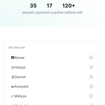
35
17
120+
ekspert yazısı
mövzu
şirkət istifadə edir
BÖLMƏLƏR
🏢
Biznes
4
⚖️
Hüquqi
2
💰
Qiymət
2
🚙
Avtopark
2
📈
Maliyyə
2