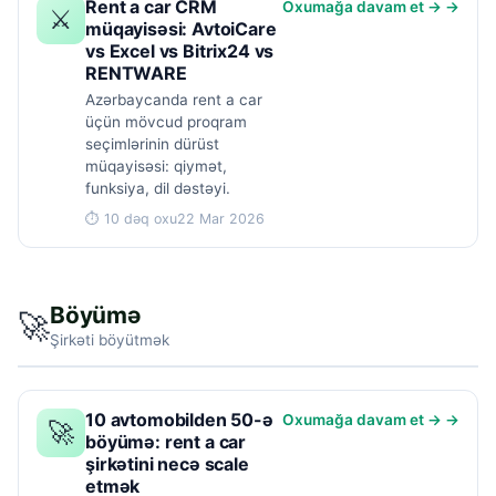
Rent a car CRM
Oxumağa davam et → →
⚔️
müqayisəsi: AvtoiCare
vs Excel vs Bitrix24 vs
RENTWARE
Azərbaycanda rent a car
üçün mövcud proqram
seçimlərinin dürüst
müqayisəsi: qiymət,
funksiya, dil dəstəyi.
⏱ 10 dəq oxu
22 Mar 2026
Böyümə
🚀
Şirkəti böyütmək
10 avtomobilden 50-ə
Oxumağa davam et → →
🚀
böyümə: rent a car
şirkətini necə scale
etmək