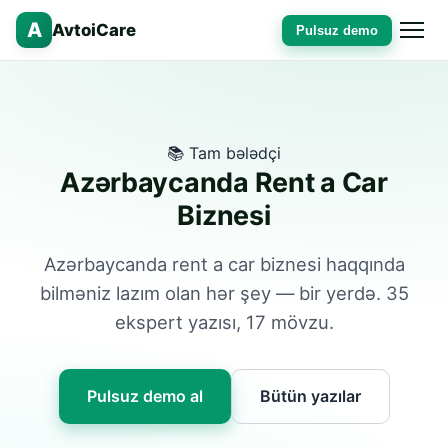
A
AvtoiCare
Pulsuz demo
📚 Tam bələdçi
Azərbaycanda Rent a Car
Biznesi
Azərbaycanda rent a car biznesi haqqında
bilməniz lazım olan hər şey — bir yerdə. 35
ekspert yazısı, 17 mövzu.
Pulsuz demo al
Bütün yazılar