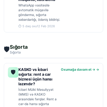
WhatsApp vasitəsilə
avtomatik müqavilə
göndərmə, sığorta
xəbərdarlığı, ödəniş bildirişi.
⏱ 5 dəq oxu
12 Feb 2026
Sığorta
🛡
Sığorta
KASKO vs İcbari
Oxumağa davam et → →
🛡
sığorta: rent a car
biznesi üçün hansı
lazımdır?
İcbari Mülki Məsuliyyət
(MMS) və KASKO
arasındakı fərqlər. Rent a
car-da hansı sığorta