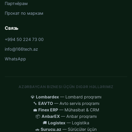
Партнёрам
Прокат по маркам
Связь
+994 50 224 73 00
info@166tech.az
WhatsApp
AZƏRBAYCAN BIZNESI ÜÇÜN DIGƏR HƏLLƏRIMIZ
💎
Lombardex
— Lombard proqramı
🔧
EAVTO
— Avto servis proqramı
💼
Finex ERP
— Mühasibat & CRM
📦
AnbarEX
— Anbar proqramı
🚚
Logistex
— Logistika
🚗
Surucu.az
— Sürücülər üçün