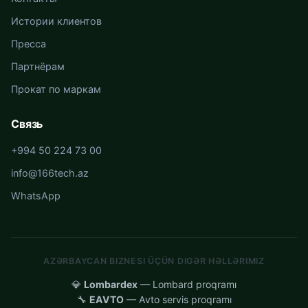
Истории клиентов
Пресса
Партнёрам
Прокат по маркам
Связь
+994 50 224 73 00
info@166tech.az
WhatsApp
AZƏRBAYCAN BIZNESI ÜÇÜN DIGƏR HƏLLƏRIMIZ
💎
Lombardex
— Lombard proqramı
🔧
EAVTO
— Avto servis proqramı