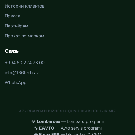
Истории клиентов
Пресса
Партнёрам
Прокат по маркам
Связь
+994 50 224 73 00
info@166tech.az
WhatsApp
AZƏRBAYCAN BIZNESI ÜÇÜN DIGƏR HƏLLƏRIMIZ
💎
Lombardex
— Lombard proqramı
🔧
EAVTO
— Avto servis proqramı
💼
Finex ERP
— Mühasibat & CRM