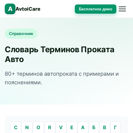
A
AvtoiCare
Бесплатное демо
Справочник
Словарь Терминов Проката
Авто
80+ терминов автопроката с примерами и
пояснениями.
C
N
O
R
V
E
А
Б
В
Г