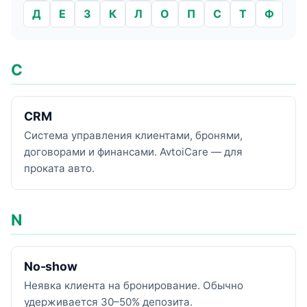
Д
Е
З
К
Л
О
П
С
Т
Ф
C
CRM
Система управления клиентами, бронями,
договорами и финансами. AvtoiCare — для
проката авто.
N
No-show
Неявка клиента на бронирование. Обычно
удерживается 30–50% депозита.