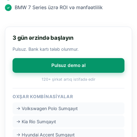
BMW 7 Series üzrə ROI və mənfəətlilik
✓
3 gün ərzində başlayın
Pulsuz. Bank kartı tələb olunmur.
Pulsuz demo al
120+ şirkət artıq istifadə edir
OXŞAR KOMBINASIYALAR
→ Volkswagen Polo Sumqayıt
→ Kia Rio Sumqayıt
→ Hyundai Accent Sumqayıt