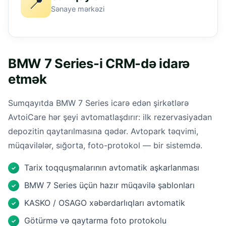
📍
Sənaye mərkəzi
BMW 7 Series-i CRM-də idarə
etmək
Sumqayıtda BMW 7 Series icarə edən şirkətlərə
AvtoiCare hər şeyi avtomatlaşdırır: ilk rezervasiyadan
depozitin qaytarılmasına qədər. Avtopark təqvimi,
müqavilələr, sığorta, foto-protokol — bir sistemdə.
Tarix toqquşmalarının avtomatik aşkarlanması
✓
BMW 7 Series üçün hazır müqavilə şablonları
✓
KASKO / OSAGO xəbərdarlıqları avtomatik
✓
Götürmə və qaytarma foto protokolu
✓