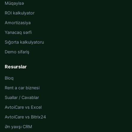
Müqayisə
ROI kalkulyator
Amortizasiya
Yanacaq sərfi
Sığorta kalkulyatoru
Demo sifariş
Resurslar
Bloq
Rent a car biznesi
Suallar / Cavablar
AvtoiCare vs Excel
AvtoiCare vs Bitrix24
Ən yaxşı CRM