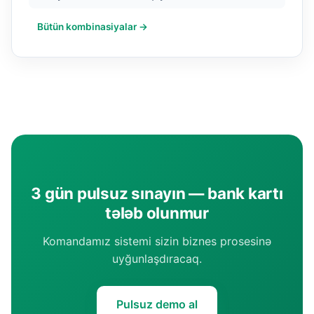
Bütün kombinasiyalar →
3 gün pulsuz sınayın — bank kartı
tələb olunmur
Komandamız sistemi sizin biznes prosesinə
uyğunlaşdıracaq.
Pulsuz demo al