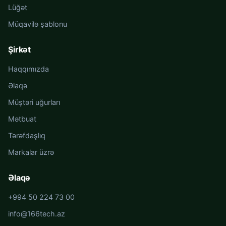
Lüğət
Müqavilə şablonu
Şirkət
Haqqımızda
Əlaqə
Müştəri uğurları
Mətbuat
Tərəfdaşlıq
Markalar üzrə
Əlaqə
+994 50 224 73 00
info@166tech.az