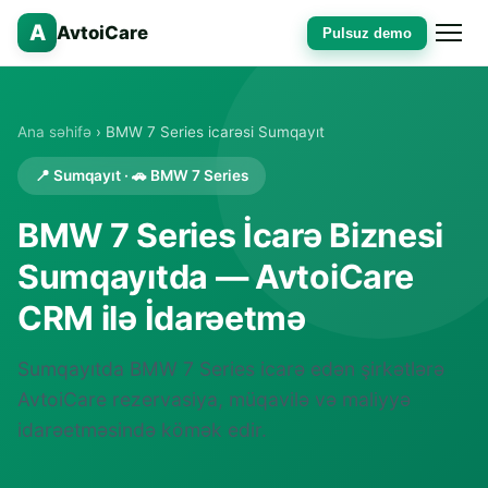
A
AvtoiCare
Pulsuz demo
Ana səhifə
› BMW 7 Series icarəsi Sumqayıt
📍 Sumqayıt · 🚗 BMW 7 Series
BMW 7 Series İcarə Biznesi
Sumqayıtda — AvtoiCare
CRM ilə İdarəetmə
Sumqayıtda BMW 7 Series icarə edən şirkətlərə
AvtoiCare rezervasiya, müqavilə və maliyyə
idarəetməsində kömək edir.