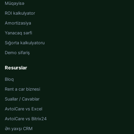
Müqayisə
ROI kalkulyator
Amortizasiya
Yanacaq sərfi
Sığorta kalkulyatoru
Demo sifariş
Resurslar
Bloq
Rent a car biznesi
Suallar / Cavablar
AvtoiCare vs Excel
AvtoiCare vs Bitrix24
Ən yaxşı CRM