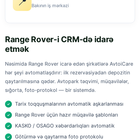
📍
Bakının iş mərkəzi
Range Rover-i CRM-də idarə
etmək
Nəsimida Range Rover icarə edən şirkətlərə AvtoiCare
hər şeyi avtomatlaşdırır: ilk rezervasiyadan depozitin
qaytarılmasına qədər. Avtopark təqvimi, müqavilələr,
sığorta, foto-protokol — bir sistemdə.
Tarix toqquşmalarının avtomatik aşkarlanması
✓
Range Rover üçün hazır müqavilə şablonları
✓
KASKO / OSAGO xəbərdarlıqları avtomatik
✓
Götürmə və qaytarma foto protokolu
✓