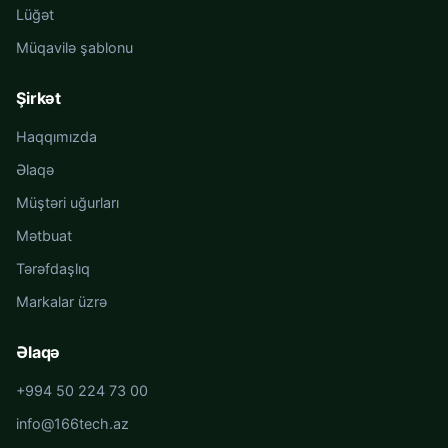
Lüğət
Müqavilə şablonu
Şirkət
Haqqımızda
Əlaqə
Müştəri uğurları
Mətbuat
Tərəfdaşlıq
Markalar üzrə
Əlaqə
+994 50 224 73 00
info@166tech.az