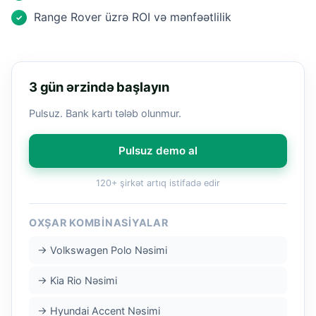
Range Rover üzrə ROI və mənfəətlilik
✓
3 gün ərzində başlayın
Pulsuz. Bank kartı tələb olunmur.
Pulsuz demo al
120+ şirkət artıq istifadə edir
OXŞAR KOMBINASIYALAR
→ Volkswagen Polo Nəsimi
→ Kia Rio Nəsimi
→ Hyundai Accent Nəsimi