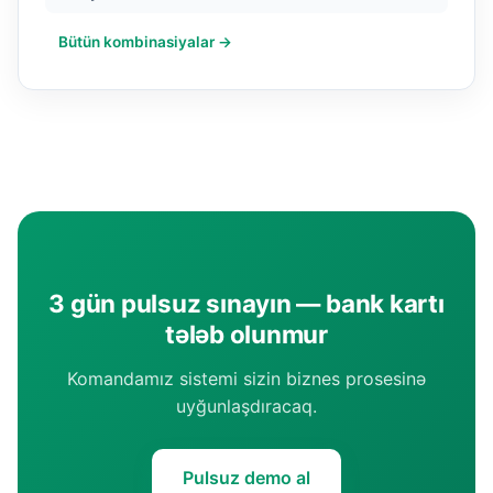
Bütün kombinasiyalar →
3 gün pulsuz sınayın — bank kartı
tələb olunmur
Komandamız sistemi sizin biznes prosesinə
uyğunlaşdıracaq.
Pulsuz demo al