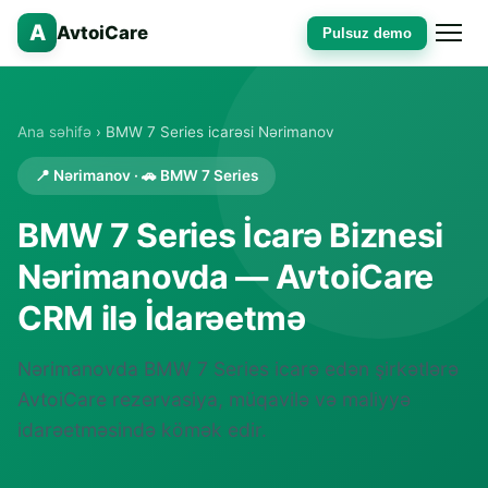
A
AvtoiCare
Pulsuz demo
Ana səhifə
› BMW 7 Series icarəsi Nərimanov
📍 Nərimanov · 🚗 BMW 7 Series
BMW 7 Series İcarə Biznesi
Nərimanovda — AvtoiCare
CRM ilə İdarəetmə
Nərimanovda BMW 7 Series icarə edən şirkətlərə
AvtoiCare rezervasiya, müqavilə və maliyyə
idarəetməsində kömək edir.