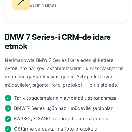
📍
Bakının şimalı
BMW 7 Series-i CRM-də idarə
etmək
Nərimanovda BMW 7 Series icarə edən şirkətlərə
AvtoiCare hər şeyi avtomatlaşdırır: ilk rezervasiyadan
depozitin qaytarılmasına qədər. Avtopark təqvimi,
müqavilələr, sığorta, foto-protokol — bir sistemdə.
Tarix toqquşmalarının avtomatik aşkarlanması
✓
BMW 7 Series üçün hazır müqavilə şablonları
✓
KASKO / OSAGO xəbərdarlıqları avtomatik
✓
Götürmə və qaytarma foto protokolu
✓