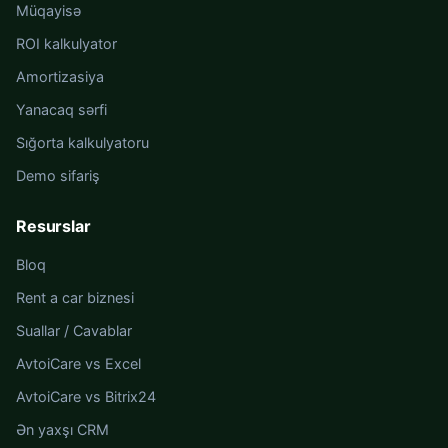
Müqayisə
ROI kalkulyator
Amortizasiya
Yanacaq sərfi
Sığorta kalkulyatoru
Demo sifariş
Resurslar
Bloq
Rent a car biznesi
Suallar / Cavablar
AvtoiCare vs Excel
AvtoiCare vs Bitrix24
Ən yaxşı CRM