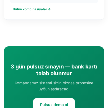
Bütün kombinasiyalar →
3 gün pulsuz sınayın — bank kartı
tələb olunmur
Komandamız sistemi sizin biznes prosesinə
uyğunlaşdıracaq.
Pulsuz demo al