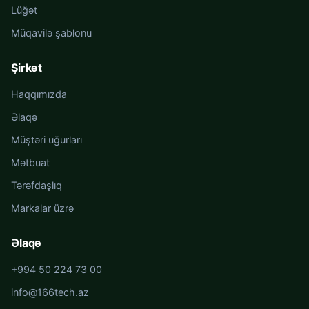
Lüğət
Müqavilə şablonu
Şirkət
Haqqımızda
Əlaqə
Müştəri uğurları
Mətbuat
Tərəfdaşlıq
Markalar üzrə
Əlaqə
+994 50 224 73 00
info@166tech.az