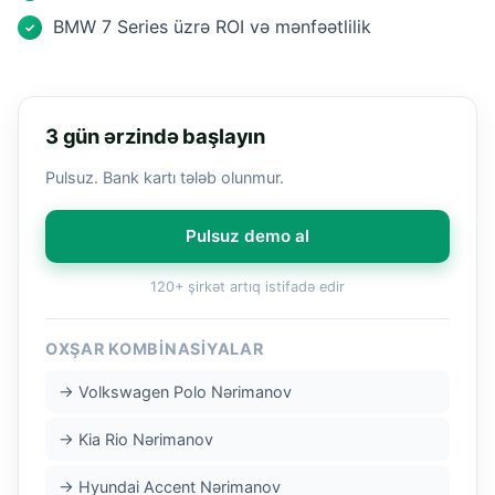
BMW 7 Series üzrə ROI və mənfəətlilik
✓
3 gün ərzində başlayın
Pulsuz. Bank kartı tələb olunmur.
Pulsuz demo al
120+ şirkət artıq istifadə edir
OXŞAR KOMBINASIYALAR
→ Volkswagen Polo Nərimanov
→ Kia Rio Nərimanov
→ Hyundai Accent Nərimanov