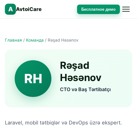
A
AvtoiCare
Бесплатное демо
Главная
/
Команда
/
Rəşad Həsənov
Rəşad
RH
Həsənov
CTO və Baş Tərtibatçı
Laravel, mobil tətbiqlər və DevOps üzrə ekspert.