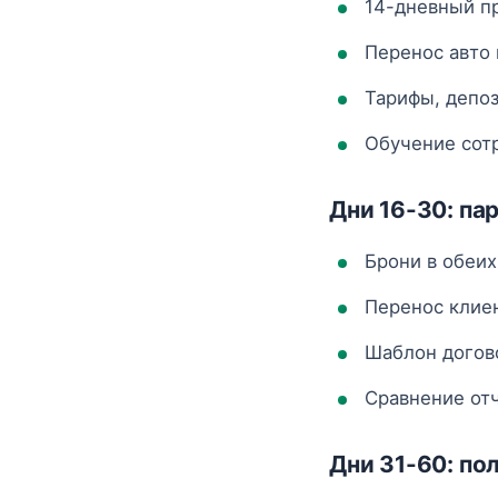
14-дневный пр
Перенос авто 
Тарифы, депоз
Обучение сотр
Дни 16-30: па
Брони в обеих
Перенос клие
Шаблон догов
Сравнение от
Дни 31-60: по