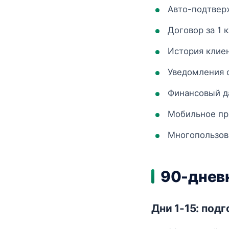
Авто-подтвер
Договор за 1 к
История клие
Уведомления о
Финансовый д
Мобильное п
Многопользов
90-днев
Дни 1-15: под