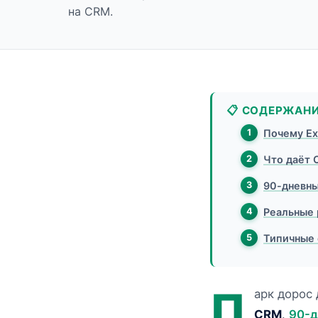
на CRM.
📋 СОДЕРЖАН
Почему Ex
Что даёт
90-дневны
Реальные 
Типичные 
П
арк дорос 
CRM
.
90-д