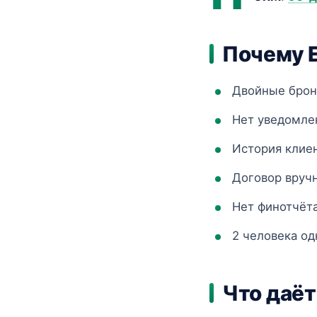
Почему E
Двойные брони
Нет уведомле
История клие
Договор вручн
Нет финотчёт
2 человека од
Что даё