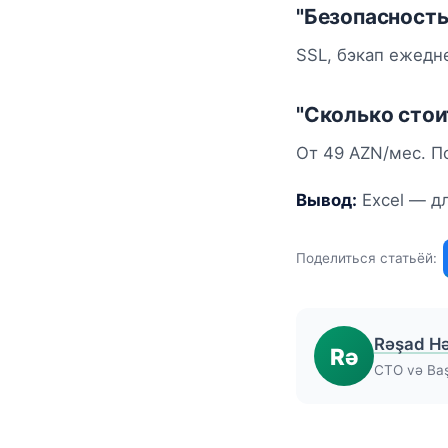
"Безопасность
SSL, бэкап ежедн
"Сколько стои
От 49 AZN/мес. По
Вывод:
Excel — дл
Поделиться статьёй:
Rəşad H
Rə
CTO və Baş