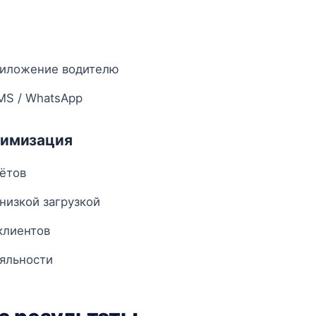
иложение водителю
MS / WhatsApp
тимизация
чётов
 низкой загрузкой
клиентов
яльности