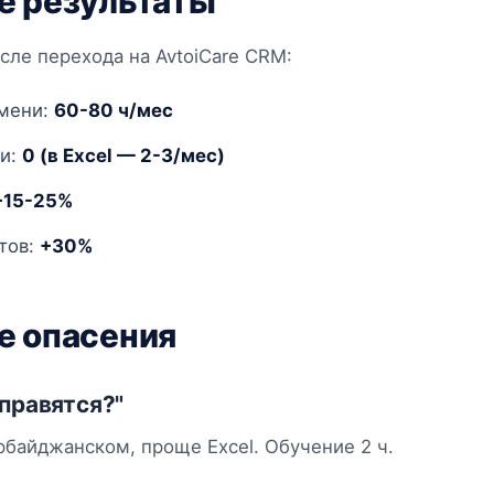
е результаты
сле перехода на AvtoiCare CRM:
мени:
60-80 ч/мес
и:
0 (в Excel — 2-3/мес)
+15-25%
тов:
+30%
е опасения
правятся?"
рбайджанском, проще Excel. Обучение 2 ч.