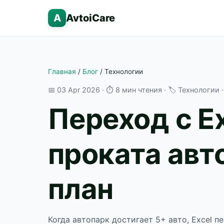
A
AvtoiCare
Главная
/
Блог
/
Технологии
📅
03 Apr 2026
· ⏱ 8 мин чтения · 🏷 Технологии 
Переход с E
проката авт
план
Когда автопарк достигает 5+ авто, Excel п