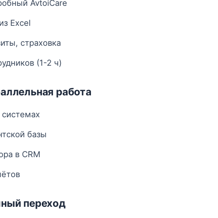
обный AvtoiCare
из Excel
иты, страховка
удников (1-2 ч)
раллельная работа
 системах
нтской базы
ора в CRM
чётов
лный переход