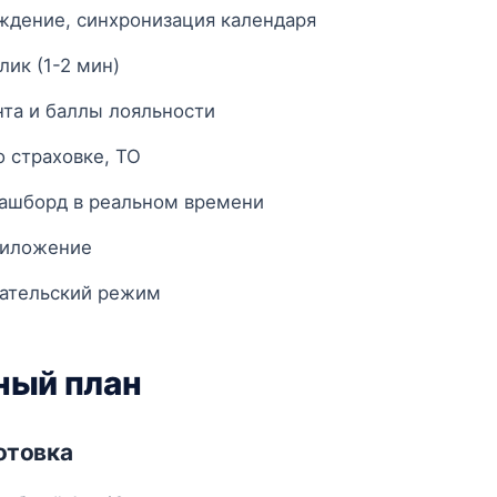
ждение, синхронизация календаря
лик (1-2 мин)
нта и баллы лояльности
 страховке, ТО
ашборд в реальном времени
риложение
ательский режим
ный план
готовка