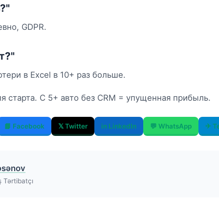
?"
евно, GDPR.
т?"
тери в Excel в 10+ раз больше.
я старта. С 5+ авто без CRM = упущенная прибыль.
📘 Facebook
𝕏 Twitter
in LinkedIn
💬 WhatsApp
✈ T
əsənov
 Tərtibatçı