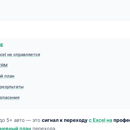
ИЕ
cel не справляется
 CRM
й план
результаты
опасения
до 5+ авто — это
сигнал к переходу
с Excel на
профе
невный план
перехода.