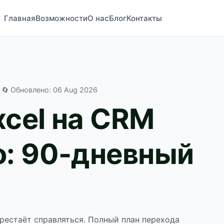
Главная
Возможности
О нас
Блог
Контакты
· 🔄 Обновлено:
06 Aug 2026
xcel на CRM
о: 90-дневный
ерестаёт справляться. Полный план перехода