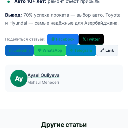
Авто 10+ лет:
ремонт съест прибыль
Вывод:
70% успеха проката — выбор авто. Toyota
и Hyundai — самые надёжные для Азербайджана.
Поделиться статьёй:
📘 Facebook
𝕏 Twitter
in LinkedIn
💬 WhatsApp
✈ Telegram
🔗 Link
Aysel Quliyeva
Ay
Məhsul Meneceri
Другие статьи