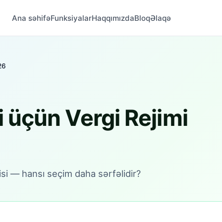
Ana səhifə
Funksiyalar
Haqqımızda
Bloq
Əlaqə
26
i üçün Vergi Rejimi
isi — hansı seçim daha sərfəlidir?