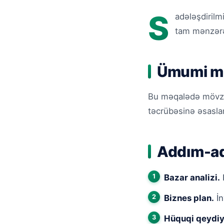
S
adələşdirilm
tam mənzərə 
Ümumi m
Bu məqalədə mövzunu
təcrübəsinə əsaslan
Addım-ad
Bazar analizi.
R
Biznes plan.
İn
Hüquqi qeydiy