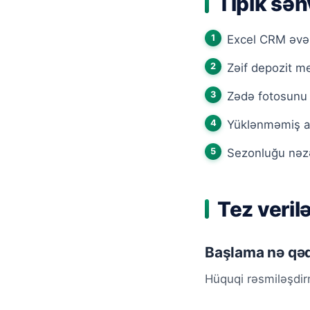
Tipik səh
Excel CRM əvəz
Zəif depozit m
Zədə fotosun
Yüklənməmiş avt
Sezonluğu nəzər
Tez veril
Başlama nə qəd
Hüquqi rəsmiləşdir