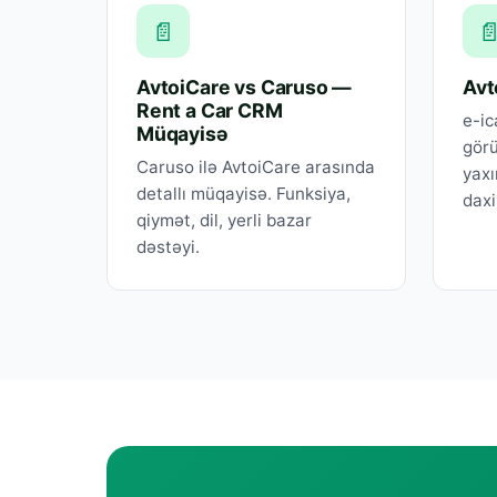
📄

AvtoiCare vs Caruso —
Avt
Rent a Car CRM
e-ic
Müqayisə
görü
Caruso ilə AvtoiCare arasında
yaxı
detallı müqayisə. Funksiya,
daxi
qiymət, dil, yerli bazar
dəstəyi.