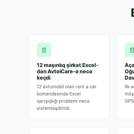
📄

12 maşınlıq şirkət Excel-
Aça
dən AvtoiCare-ə necə
Oğu
keçdi
Da
12 avtomobil olan rent a car
İlk 
komandasında Excel
müşt
qarışıqlığı problemi necə
GPS
sistemləşdirildi.