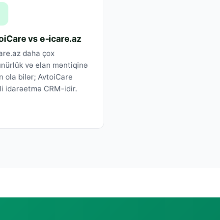

oiCare vs e-icare.az
are.az daha çox
nürlük və elan məntiqinə
n ola bilər; AvtoiCare
li idarəetmə CRM-idir.