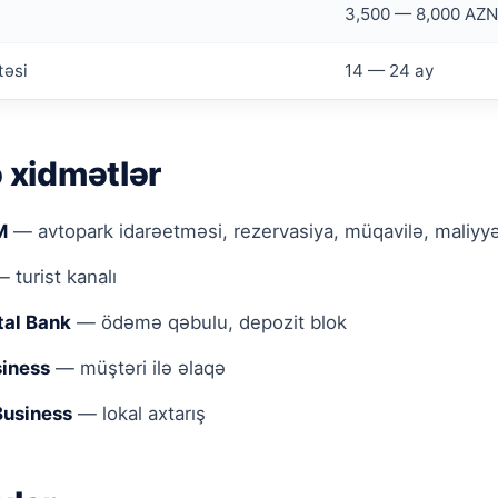
3,500 — 8,000 AZN
təsi
14 — 24 ay
ə xidmətlər
M
— avtopark idarəetməsi, rezervasiya, müqavilə, maliyy
 turist kanalı
tal Bank
— ödəmə qəbulu, depozit blok
iness
— müştəri ilə əlaqə
Business
— lokal axtarış