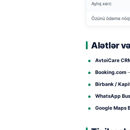
Aylıq xərc
Özünü ödəmə nöq
Alətlər v
AvtoiCare CR
Booking.com
—
Birbank / Kapi
WhatsApp Bus
Google Maps 