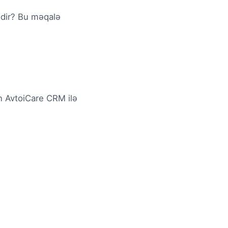
idir? Bu məqalə
in AvtoiCare CRM ilə