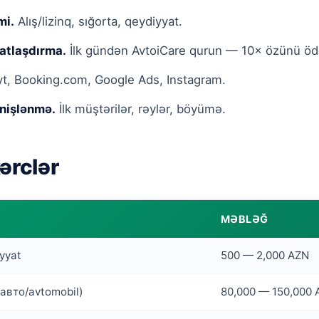
mi.
Alış/lizinq, sığorta, qeydiyyat.
atlaşdırma.
İlk gündən AvtoiCare qurun — 10× özünü ödə
t, Booking.com, Google Ads, Instagram.
nişlənmə.
İlk müştərilər, rəylər, böyümə.
ərclər
MƏBLƏĞ
iyyat
500 — 2,000 AZN
5 авто/avtomobil)
80,000 — 150,000 