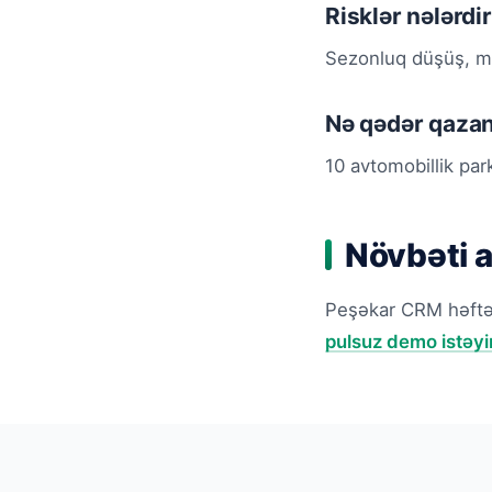
Risklər nələrdi
Sezonluq düşüş, mü
Nə qədər qaza
10 avtomobillik pa
Növbəti 
Peşəkar CRM həftəd
pulsuz demo istəyi