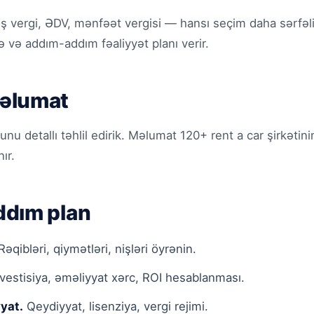
iş vergi, ƏDV, mənfəət vergisi — hansı seçim daha sərfəl
və addım-addım fəaliyyət planı verir.
əlumat
 detallı təhlil edirik. Məlumat 120+ rent a car şirkətin
ır.
dım plan
əqibləri, qiymətləri, nişləri öyrənin.
vestisiya, əməliyyat xərc, ROI hesablanması.
yat.
Qeydiyyat, lisenziya, vergi rejimi.