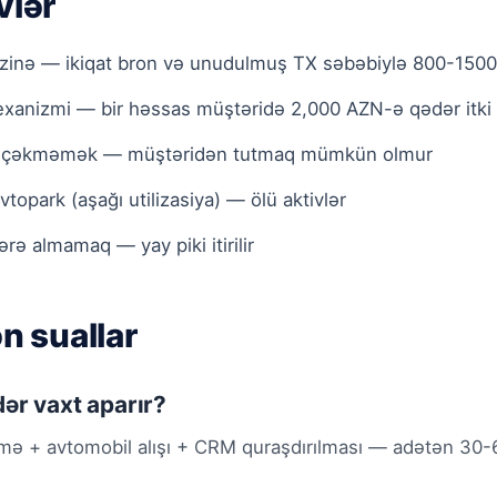
vlər
inə — ikiqat bron və unudulmuş TX səbəbiylə 800-1500 
exanizmi — bir həssas müştəridə 2,000 AZN-ə qədər itki
u çəkməmək — müştəridən tutmaq mümkün olmur
opark (aşağı utilizasiya) — ölü aktivlər
ə almamaq — yay piki itirilir
ən suallar
ər vaxt aparır?
mə + avtomobil alışı + CRM quraşdırılması — adətən 30-