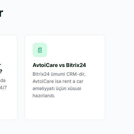
r
📄
r
AvtoiCare vs Bitrix24
?
Bitrix24 ümumi CRM-dir,
nda
AvtoiCare isə rent a car
24/7
əməliyyatı üçün xüsusi
hazırlanıb.