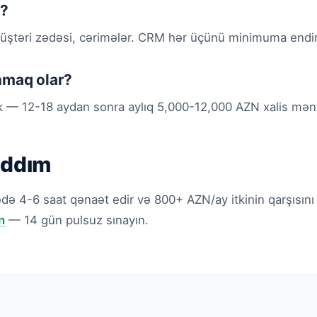
r?
ştəri zədəsi, cərimələr. CRM hər üçünü minimuma endiri
nmaq olar?
rk — 12-18 aydan sonra aylıq 5,000-12,000 AZN xalis mən
addım
ə 4-6 saat qənaət edir və 800+ AZN/ay itkinin qarşısını 
n
— 14 gün pulsuz sınayın.