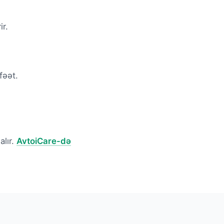
r.
fəət.
alır.
AvtoiCare-də