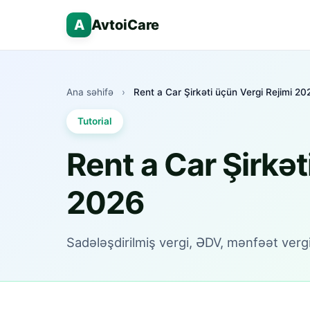
A
AvtoiCare
Ana səhifə
›
Rent a Car Şirkəti üçün Vergi Rejimi 20
Tutorial
Rent a Car Şirkət
2026
Sadələşdirilmiş vergi, ƏDV, mənfəət verg