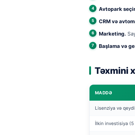
Avtopark seçi
CRM və avtom
Marketing.
Say
Başlama və ge
Təxmini x
MADDƏ
Lisenziya və qeyd
İlkin investisiya (