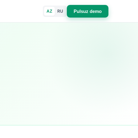
AZ
RU
Pulsuz demo