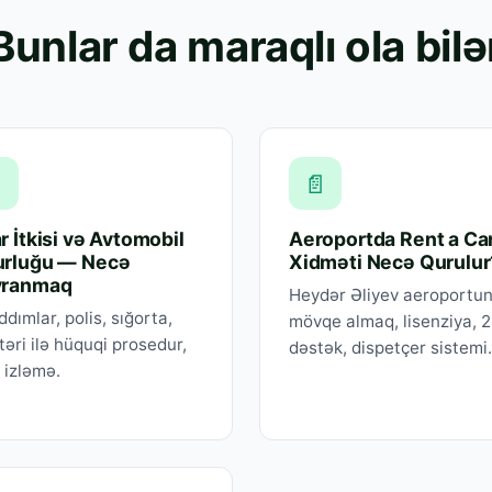
Bunlar da maraqlı ola bilə

📄
r İtkisi və Avtomobil
Aeroportda Rent a Ca
rluğu — Necə
Xidməti Necə Qurulur
vranmaq
Heydər Əliyev aeroportu
addımlar, polis, sığorta,
mövqe almaq, lisenziya, 
əri ilə hüquqi prosedur,
dəstək, dispetçer sistemi.
 izləmə.