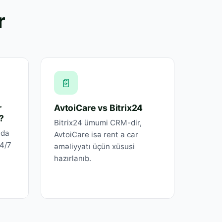
r
📄
r
AvtoiCare vs Bitrix24
?
Bitrix24 ümumi CRM-dir,
nda
AvtoiCare isə rent a car
24/7
əməliyyatı üçün xüsusi
hazırlanıb.