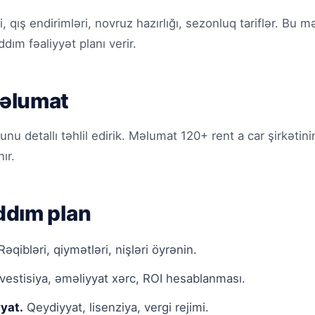
ki, qış endirimləri, novruz hazırlığı, sezonluq tariflər. B
dım fəaliyyət planı verir.
əlumat
 detallı təhlil edirik. Məlumat 120+ rent a car şirkətin
ır.
dım plan
əqibləri, qiymətləri, nişləri öyrənin.
vestisiya, əməliyyat xərc, ROI hesablanması.
yat.
Qeydiyyat, lisenziya, vergi rejimi.