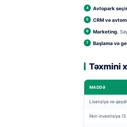
Avtopark seçi
CRM və avtom
Marketing.
Say
Başlama və ge
Təxmini x
MADDƏ
Lisenziya və qeyd
İlkin investisiya (