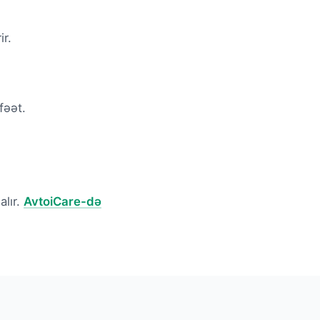
r.
fəət.
alır.
AvtoiCare-də