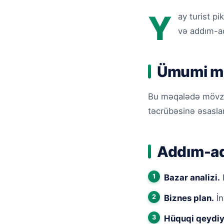
Y
ay turist pi
və addım-ad
Ümumi m
Bu məqalədə mövzunu
təcrübəsinə əsaslan
Addım-ad
Bazar analizi.
R
Biznes plan.
İn
Hüquqi qeydiy