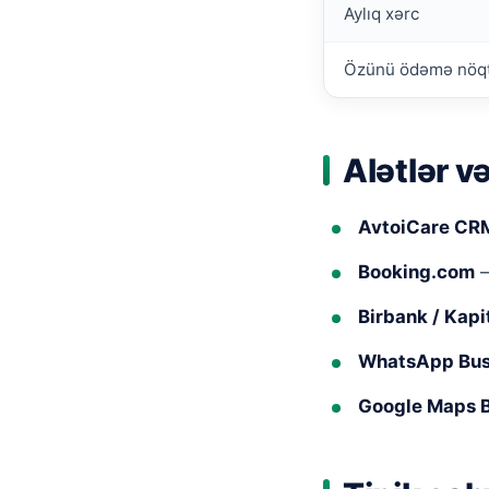
Aylıq xərc
Özünü ödəmə nöq
Alətlər v
AvtoiCare CR
Booking.com
—
Birbank / Kapi
WhatsApp Bus
Google Maps 