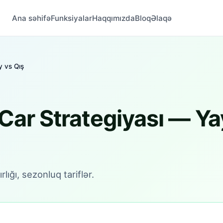
Ana səhifə
Funksiyalar
Haqqımızda
Bloq
Əlaqə
y vs Qış
Car Strategiyası — Ya
rlığı, sezonluq tariflər.