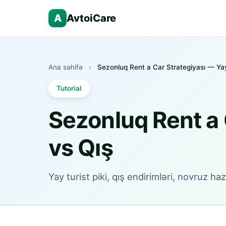
A
AvtoiCare
Ana səhifə
›
Sezonluq Rent a Car Strategiyası — Ya
Tutorial
Sezonluq Rent a 
vs Qış
Yay turist piki, qış endirimləri, novruz hazı