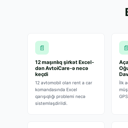
📄

12 maşınlıq şirkət Excel-
Aça
dən AvtoiCare-ə necə
Oğu
keçdi
Da
12 avtomobil olan rent a car
İlk 
komandasında Excel
müşt
qarışıqlığı problemi necə
GPS
sistemləşdirildi.