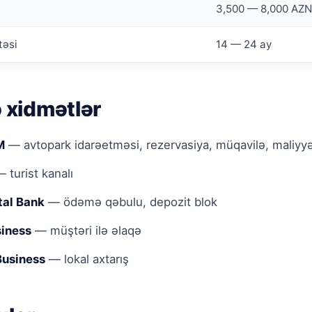
3,500 — 8,000 AZN
təsi
14 — 24 ay
ə xidmətlər
M
— avtopark idarəetməsi, rezervasiya, müqavilə, maliyy
 turist kanalı
tal Bank
— ödəmə qəbulu, depozit blok
iness
— müştəri ilə əlaqə
Business
— lokal axtarış