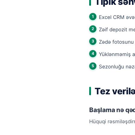
Tipik səh
Excel CRM əvəz
Zəif depozit m
Zədə fotosun
Yüklənməmiş avt
Sezonluğu nəzər
Tez veril
Başlama nə qəd
Hüquqi rəsmiləşdir