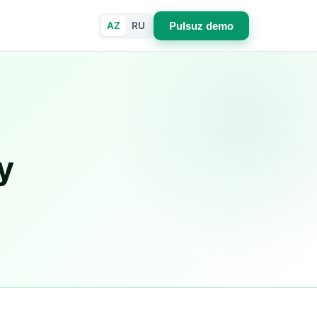
AZ
RU
Pulsuz demo
y