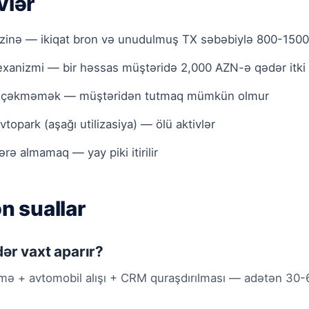
vlər
inə — ikiqat bron və unudulmuş TX səbəbiylə 800-1500 
exanizmi — bir həssas müştəridə 2,000 AZN-ə qədər itki
u çəkməmək — müştəridən tutmaq mümkün olmur
opark (aşağı utilizasiya) — ölü aktivlər
ə almamaq — yay piki itirilir
ən suallar
ər vaxt aparır?
mə + avtomobil alışı + CRM quraşdırılması — adətən 30-