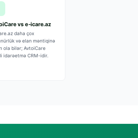

oiCare vs e-icare.az
are.az daha çox
nürlük və elan məntiqinə
n ola bilər; AvtoiCare
li idarəetmə CRM-idir.