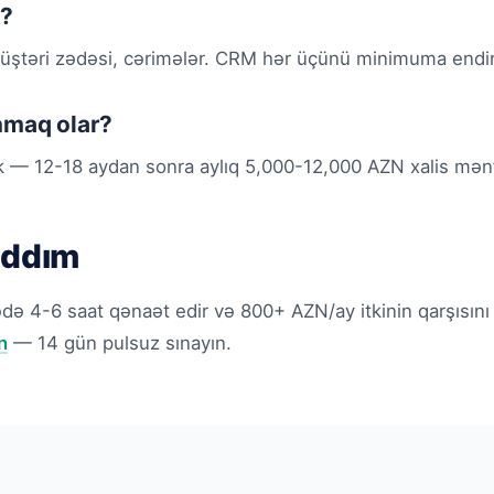
r?
ştəri zədəsi, cərimələr. CRM hər üçünü minimuma endiri
nmaq olar?
rk — 12-18 aydan sonra aylıq 5,000-12,000 AZN xalis mən
addım
ə 4-6 saat qənaət edir və 800+ AZN/ay itkinin qarşısını 
n
— 14 gün pulsuz sınayın.