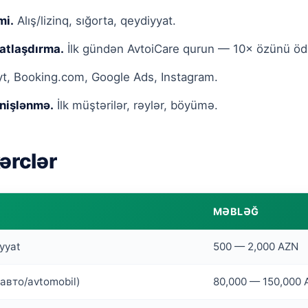
mi.
Alış/lizinq, sığorta, qeydiyyat.
atlaşdırma.
İlk gündən AvtoiCare qurun — 10× özünü ödə
t, Booking.com, Google Ads, Instagram.
nişlənmə.
İlk müştərilər, rəylər, böyümə.
ərclər
MƏBLƏĞ
iyyat
500 — 2,000 AZN
5 авто/avtomobil)
80,000 — 150,000 