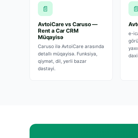
📄

AvtoiCare vs Caruso —
Avt
Rent a Car CRM
e-ic
Müqayisə
görü
Caruso ilə AvtoiCare arasında
yaxı
detallı müqayisə. Funksiya,
daxi
qiymət, dil, yerli bazar
dəstəyi.