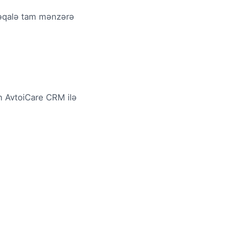
u məqalə tam mənzərə
in AvtoiCare CRM ilə