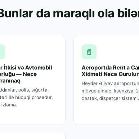
Bunlar da maraqlı ola bilə

📄
r İtkisi və Avtomobil
Aeroportda Rent a Ca
rluğu — Necə
Xidməti Necə Qurulur
vranmaq
Heydər Əliyev aeroportu
addımlar, polis, sığorta,
mövqe almaq, lisenziya, 
əri ilə hüquqi prosedur,
dəstək, dispetçer sistemi.
 izləmə.