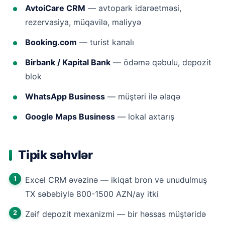
AvtoiCare CRM
— avtopark idarəetməsi,
rezervasiya, müqavilə, maliyyə
Booking.com
— turist kanalı
Birbank / Kapital Bank
— ödəmə qəbulu, depozit
blok
WhatsApp Business
— müştəri ilə əlaqə
Google Maps Business
— lokal axtarış
Tipik səhvlər
Excel CRM əvəzinə — ikiqat bron və unudulmuş
TX səbəbiylə 800-1500 AZN/ay itki
Zəif depozit mexanizmi — bir həssas müştəridə