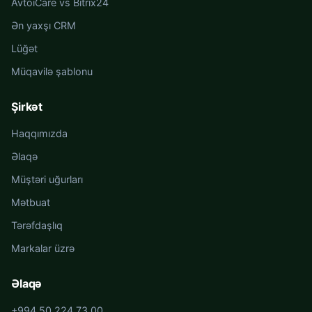
AvtoiCare vs Bitrix24
Ən yaxşı CRM
Lüğət
Müqavilə şablonu
Şirkət
Haqqımızda
Əlaqə
Müştəri uğurları
Mətbuat
Tərəfdaşlıq
Markalar üzrə
Əlaqə
+994 50 224 73 00