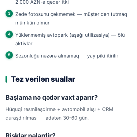
2,000 AZN-ə qədər itki
Zədə fotosunu çəkməmək — müştəridən tutmaq
mümkün olmur
Yüklənməmiş avtopark (aşağı utilizasiya) — ölü
aktivlər
Sezonluğu nəzərə almamaq — yay piki itirilir
Tez verilən suallar
Başlama nə qədər vaxt aparır?
Hüquqi rəsmiləşdirmə + avtomobil alışı + CRM
quraşdırılması — adətən 30-60 gün.
Risklər nələrdir?