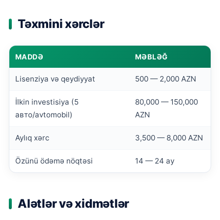
Təxmini xərclər
MADDƏ
MƏBLƏĞ
Lisenziya və qeydiyyat
500 — 2,000 AZN
İlkin investisiya (5
80,000 — 150,000
авто/avtomobil)
AZN
Aylıq xərc
3,500 — 8,000 AZN
Özünü ödəmə nöqtəsi
14 — 24 ay
Alətlər və xidmətlər