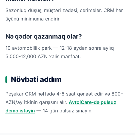
Sezonluq düşüş, müştəri zədəsi, cərimələr. CRM hər
üçünü minimuma endirir.
Nə qədər qazanmaq olar?
10 avtomobillik park — 12-18 aydan sonra aylıq
5,000-12,000 AZN xalis mənfəət.
Növbəti addım
Peşəkar CRM həftədə 4-6 saat qənaət edir və 800+
AZN/ay itkinin qarşısını alır.
AvtoiCare-də pulsuz
demo istəyin
— 14 gün pulsuz sınayın.