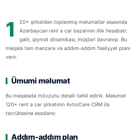
1
20+ şirkətdən toplanmış məlumatlar əsasında
Azərbaycan rent a car bazarının illik hesabatı:
gəlir, qiymət dinamikası, müştəri davranışı. Bu
məqalə tam mənzərə və addım-addım fəaliyyət planı
verir.
Ümumi məlumat
Bu məqalədə mövzunu detallı təhlil edirik. Məlumat
120+ rent a car şirkətinin AvtoiCare CRM ilə
təcrübəsinə əsaslanır.
Addım-addım plan