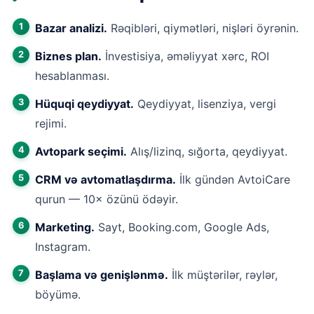
Bazar analizi.
Rəqibləri, qiymətləri, nişləri öyrənin.
Biznes plan.
İnvestisiya, əməliyyat xərc, ROI
hesablanması.
Hüquqi qeydiyyat.
Qeydiyyat, lisenziya, vergi
rejimi.
Avtopark seçimi.
Alış/lizinq, sığorta, qeydiyyat.
CRM və avtomatlaşdırma.
İlk gündən AvtoiCare
qurun — 10× özünü ödəyir.
Marketing.
Sayt, Booking.com, Google Ads,
Instagram.
Başlama və genişlənmə.
İlk müştərilər, rəylər,
böyümə.