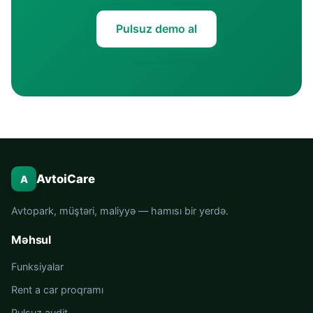
Pulsuz demo al
AvtoiCare
A
Avtopark, müştəri, maliyyə — hamısı bir yerdə.
Məhsul
Funksiyalar
Rent a car proqramı
Pulsuz audit