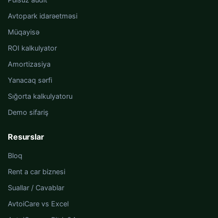
Avtopark idarəetməsi
Müqayisə
ROI kalkulyator
Amortizasiya
Yanacaq sərfi
Sığorta kalkulyatoru
Demo sifariş
Resurslar
Bloq
Rent a car biznesi
Suallar / Cavablar
AvtoiCare vs Excel