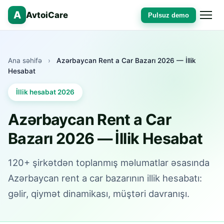
A
AvtoiCare
Pulsuz demo
Ana səhifə
›
Azərbaycan Rent a Car Bazarı 2026 — İllik
Hesabat
İllik hesabat 2026
Azərbaycan Rent a Car
Bazarı 2026 — İllik Hesabat
120+ şirkətdən toplanmış məlumatlar əsasında
Azərbaycan rent a car bazarının illik hesabatı:
gəlir, qiymət dinamikası, müştəri davranışı.