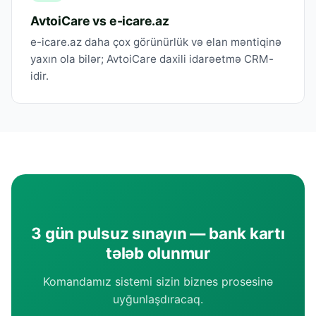
AvtoiCare vs e-icare.az
e-icare.az daha çox görünürlük və elan məntiqinə
yaxın ola bilər; AvtoiCare daxili idarəetmə CRM-
idir.
3 gün pulsuz sınayın — bank kartı
tələb olunmur
Komandamız sistemi sizin biznes prosesinə
uyğunlaşdıracaq.