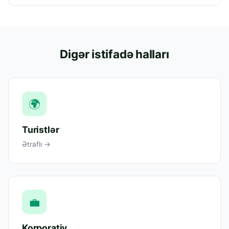
Digər istifadə halları
🌍
Turistlər
Ətraflı →
💼
Korporativ