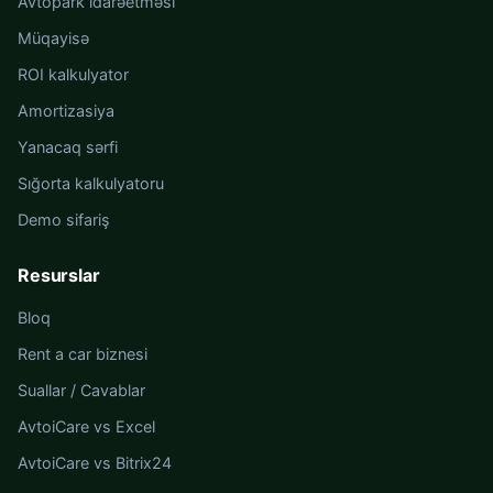
Avtopark idarəetməsi
Müqayisə
ROI kalkulyator
Amortizasiya
Yanacaq sərfi
Sığorta kalkulyatoru
Demo sifariş
Resurslar
Bloq
Rent a car biznesi
Suallar / Cavablar
AvtoiCare vs Excel
AvtoiCare vs Bitrix24