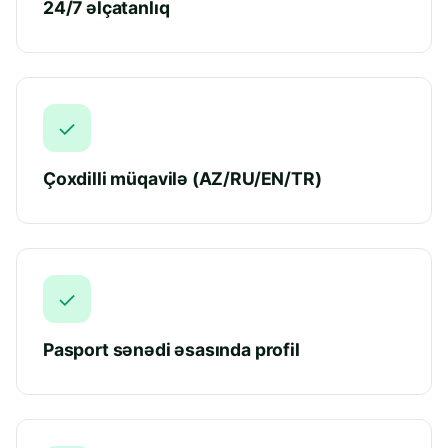
24/7 əlçatanlıq
✓
Çoxdilli müqavilə (AZ/RU/EN/TR)
✓
Pasport sənədi əsasında profil