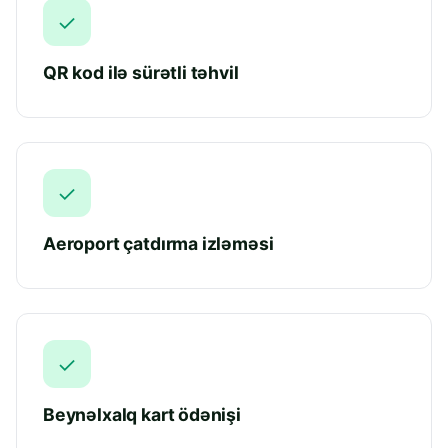
✓
QR kod ilə sürətli təhvil
✓
Aeroport çatdırma izləməsi
✓
Beynəlxalq kart ödənişi