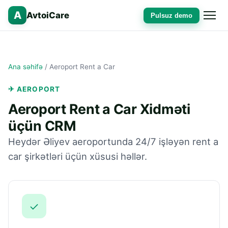
A
AvtoiCare
Pulsuz demo
Ana səhifə
/
Aeroport Rent a Car
✈ AEROPORT
Aeroport Rent a Car Xidməti
üçün CRM
Heydər Əliyev aeroportunda 24/7 işləyən rent a
car şirkətləri üçün xüsusi həllər.
✓