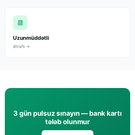
📆
Uzunmüddətli
Ətraflı →
3 gün pulsuz sınayın — bank kartı
tələb olunmur