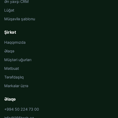
Ən yaxşı CRM
Lüğət
Müqavilə şablonu
Şirkət
Haqqımızda
Əlaqə
Müştəri uğurları
Mətbuat
Tərəfdaşlıq
Markalar üzrə
Əlaqə
+994 50 224 73 00
info@166tech.az