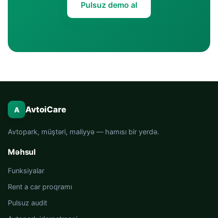
Pulsuz demo al
AvtoiCare
A
Avtopark, müştəri, maliyyə — hamısı bir yerdə.
Məhsul
Funksiyalar
Rent a car proqramı
Pulsuz audit