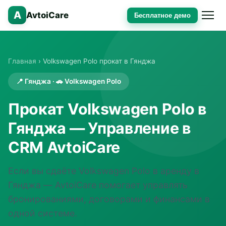
A
AvtoiCare
Бесплатное демо
Главная
› Volkswagen Polo прокат в Гянджа
📍 Гянджа · 🚗 Volkswagen Polo
Прокат Volkswagen Polo в
Гянджа — Управление в
CRM AvtoiCare
Если вы сдаёте Volkswagen Polo в аренду в
Гянджа — AvtoiCare помогает управлять
бронированиями, договорами и финансами в
одной системе.