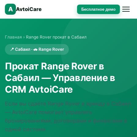
A
AvtoiCare
Бесплатное демо
Главная
› Range Rover прокат в Сабаил
📍 Сабаил · 🚗 Range Rover
Прокат Range Rover в
Сабаил — Управление в
CRM AvtoiCare
Если вы сдаёте Range Rover в аренду в Сабаил
— AvtoiCare помогает управлять
бронированиями, договорами и финансами в
одной системе.