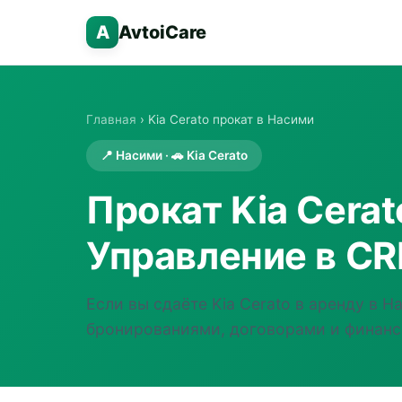
A
AvtoiCare
Главная
› Kia Cerato прокат в Насими
📍 Насими · 🚗 Kia Cerato
Прокат Kia Cera
Управление в CR
Если вы сдаёте Kia Cerato в аренду в 
бронированиями, договорами и финанс