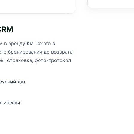
 CRM
 в аренду Kia Cerato в
ого бронирования до возврата
ры, страховка, фото-протокол
ечений дат
атически