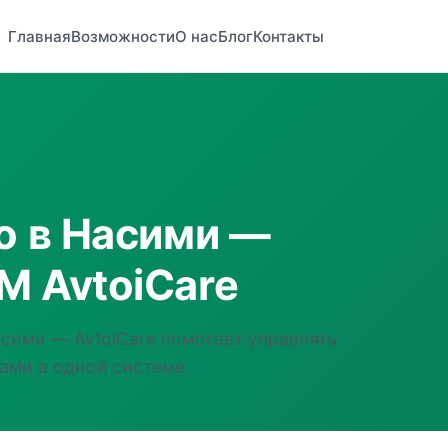
Главная
Возможности
О нас
Блог
Контакты
to в Насими —
M AvtoiCare
Насими — AvtoiCare помогает управлять
ами в одной системе.