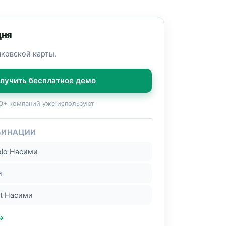
дня
нковской карты.
лучить бесплатное демо
0+ компаний уже используют
БИНАЦИИ
olo Насими
и
nt Насими
 →