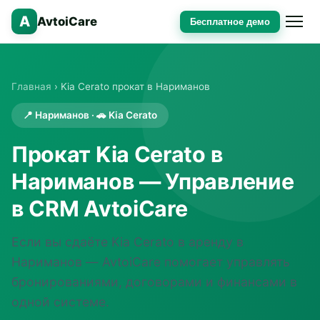
A
AvtoiCare
Бесплатное демо
Главная
› Kia Cerato прокат в Нариманов
📍 Нариманов · 🚗 Kia Cerato
Прокат Kia Cerato в
Нариманов — Управление
в CRM AvtoiCare
Если вы сдаёте Kia Cerato в аренду в
Нариманов — AvtoiCare помогает управлять
бронированиями, договорами и финансами в
одной системе.