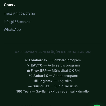
Связь
+994 50 224 73 00
info@166tech.az
WhatsApp
AZƏRBAYCAN BIZNESI ÜÇÜN DIGƏR HƏLLƏRIMIZ
💎
Lombardex
— Lombard proqramı
🔧
EAVTO
— Avto servis proqramı
💼
Finex ERP
— Mühasibat & CRM
📦
AnbarEX
— Anbar proqramı
🚚
Logistex
— Logistika
🚗
Surucu.az
— Sürücülər üçün
166 Tech
— Saytlar, ERP və rəqəmsal xidmətlər