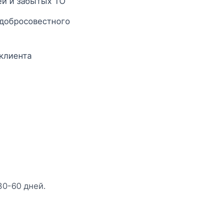
ей и забытых ТО
едобросовестного
клиента
0-60 дней.