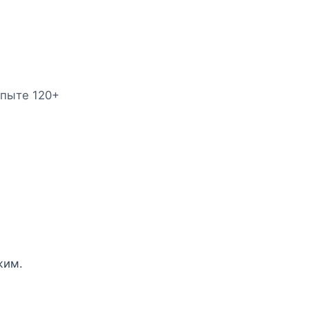
опыте 120+
жим.