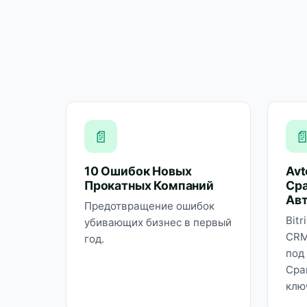
📄

10 Ошибок Новых
Avt
Прокатных Компаний
Сра
Ав
Предотвращение ошибок
Bit
убивающих бизнес в первый
CRM
год.
под
Сра
клю